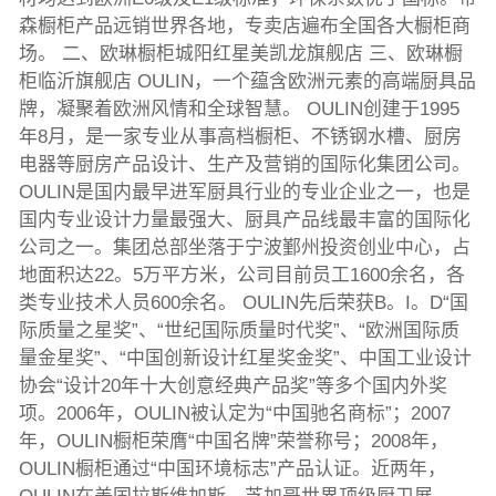
森橱柜产品远销世界各地，专卖店遍布全国各大橱柜商
场。 二、欧琳橱柜城阳红星美凯龙旗舰店 三、欧琳橱
柜临沂旗舰店 OULIN，一个蕴含欧洲元素的高端厨具品
牌，凝聚着欧洲风情和全球智慧。 OULIN创建于1995
年8月，是一家专业从事高档橱柜、不锈钢水槽、厨房
电器等厨房产品设计、生产及营销的国际化集团公司。
OULIN是国内最早进军厨具行业的专业企业之一，也是
国内专业设计力量最强大、厨具产品线最丰富的国际化
公司之一。集团总部坐落于宁波鄞州投资创业中心，占
地面积达22。5万平方米，公司目前员工1600余名，各
类专业技术人员600余名。 OULIN先后荣获B。I。D“国
际质量之星奖”、“世纪国际质量时代奖”、“欧洲国际质
量金星奖”、“中国创新设计红星奖金奖”、中国工业设计
协会“设计20年十大创意经典产品奖”等多个国内外奖
项。2006年，OULIN被认定为“中国驰名商标”；2007
年，OULIN橱柜荣膺“中国名牌”荣誉称号；2008年，
OULIN橱柜通过“中国环境标志”产品认证。近两年，