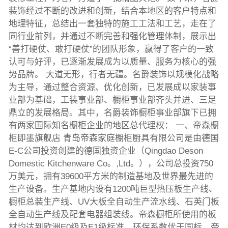
装饰经过不断的改进和创新，结合本地区的客户特点和
地理特征，总结出一套独特的施工工法和工艺，走在了
同行业前列，并通过不断完善和强化管理体制，展示出
“善打硬仗、敢打硬仗”的团队形象，赢得了客户的一致
认可与好评，已逐渐发展成为以质量、服务为核心的强
势品牌。 大道无形，行者无疆。名爵装饰以规模化战略
为主导，通过整合资源、优化创新，已发展成以家装事
业部为基础，工装事业部、橱柜事业部齐头并进、三足
鼎立的发展格局。其中，名爵装饰橱柜事业部旗下已拥
有两家国际知名橱柜企业的地区总代理权： 一、帝森橱
柜即墨旗舰店 青岛帝森家庭橱柜厨具有限公司是由德国
E-C公司投资创建的德国独资企业（Qingdao Deson
Domestic Kitchenware Co。,Ltd。），公司总投资750
万美元，拥有39600平方米的制造基地及世界最先进的
生产设备。生产基地内设有1200吨巨型热压板生产线、
橱柜总装生产线、UV大板全自动生产流水线、石英门板
全自动生产线及配套电器组装线。帝森橱柜所使用的板
材均达到欧洲E0级及E1级标准，环保系数优于国标。帝