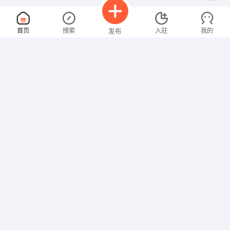
网页美工设计
面议
首页
搜索
入驻
我的
发布
08-07
性别不限
经验不限
青岛爱家物联网络有限公司
申请
青岛市崂山区海尔路33号3-3-302
网络系统管理
面议
招聘信息
求职简历
08-07
性别不限
经验不限
青岛天泰饮乐多食品有限公司
申请
青岛市崂山区秦岭路18号2号楼422室
土建造价师
面议
08-07
性别不限
经验不限
青岛鸿鲁实业发展有限公司
申请
青岛莱西市望城街道办事处栖霞路1号